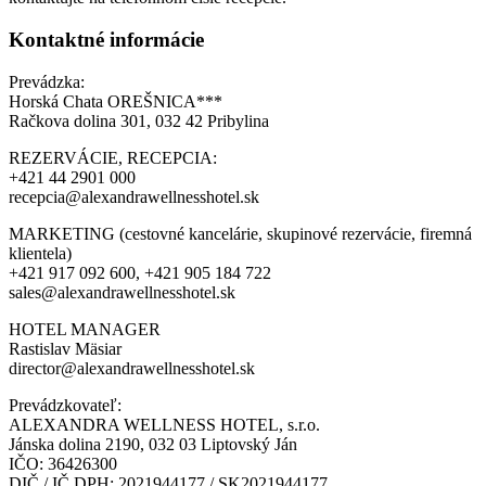
Kontaktné informácie
Prevádzka:
Horská Chata OREŠNICA***
Račkova dolina 301, 032 42 Pribylina
REZERVÁCIE, RECEPCIA:
+421 44 2901 000
recepcia@alexandrawellnesshotel.sk
MARKETING (cestovné kancelárie, skupinové rezervácie, firemná
klientela)
+421 917 092 600, +421 905 184 722
sales@alexandrawellnesshotel.sk
HOTEL MANAGER
Rastislav Mäsiar
director@alexandrawellnesshotel.sk
Prevádzkovateľ:
ALEXANDRA WELLNESS HOTEL, s.r.o.
Jánska dolina 2190, 032 03 Liptovský Ján
IČO: 36426300
DIČ / IČ DPH: 2021944177 / SK2021944177