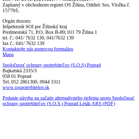
Zapísaný v obchodnom registri OS Žilina, Oddiel: Sro, Vložka č.
15779/L
Orgán dozoru:
Inšpektorát SOI pre Žilinský kraj
Predmestská 71, P.O. Box B-89; 011 79 Žilina 1
tel. č.: 041/ 7632 130, 041/7632 139
fax č.: 041/ 7632 139
Kontaktujte nás pomocou formuláru
Mapa
Spoločnosť ochrany spotrebiteľov (S.O.S) Poprad
Bajkalská 2335/3
058 01 Poprad
Tel. 052 2861300, 0944 3311
www.sospotrebitelov.sk
Podanie návrhu na začatie alternatívneho riešenia sporu Spoločnosť
ochrany spotrebiteľov (S.O.S.) Poprad Leták ARS (PDF)