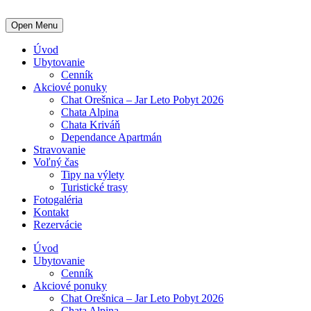
Open Menu
Úvod
Ubytovanie
Cenník
Akciové ponuky
Chat Orešnica – Jar Leto Pobyt 2026
Chata Alpina
Chata Kriváň
Dependance Apartmán
Stravovanie
Voľný čas
Tipy na výlety
Turistické trasy
Fotogaléria
Kontakt
Rezervácie
Úvod
Ubytovanie
Cenník
Akciové ponuky
Chat Orešnica – Jar Leto Pobyt 2026
Chata Alpina